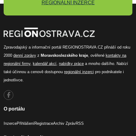
REGIONÁLNÍ INZERCE
Zpravodajský a informační portál REGIONOSTRAVA.CZ přináší od roku
2000
denní zprávy
z
Moravskoslezského kraje
, ověřené
kontakty na
regionální firmy
,
kalendář akcí
,
nabídky práce
a mnoho dalšího. Nabízí
také účinnou a cenově dostupnou
regionální inzerci
pro podnikatele i
jednotlivce.
O portálu
Inzerce
Přihlášení
Registrace
Archiv Zpráv
RSS