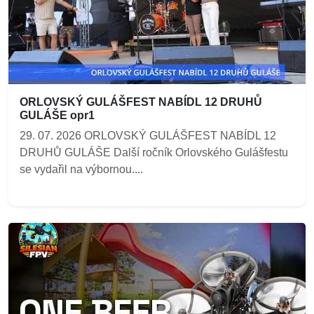
ORLOVSKÝ GULÁŠFEST NABÍDL 12 DRUHŮ
GULÁŠE opr1
29. 07. 2026 ORLOVSKÝ GULÁŠFEST NABÍDL 12
DRUHŮ GULÁŠE Další ročník Orlovského Gulášfestu
se vydařil na výbornou....