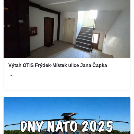
Výtah OTIS Frýdek-Místek ulice Jana Čapka
...