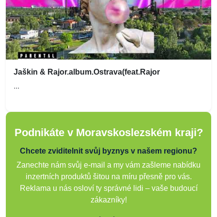
Jaškin & Rajor.album.Ostrava(feat.Rajor
...
Podnikáte v Moravskoslezském kraji?
Chcete zviditelnit svůj byznys v našem regionu?
Zanechte nám svůj e-mail a my vám zašleme nabídku
inzertních produktů šitou na míru přesně pro vás.
Reklama u nás osloví ty správné lidi – vaše budoucí
zákazníky!