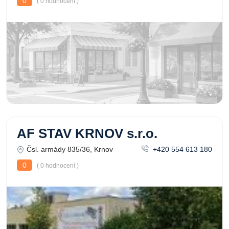
0
( 0 hodnocení )
AF STAV KRNOV s.r.o.
Čsl. armády 835/36, Krnov
+420 554 613 180
0
( 0 hodnocení )