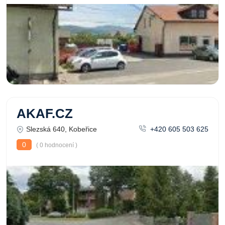
AKAF.CZ
Slezská 640, Kobeřice
+420 605 503 625
0
( 0 hodnocení )