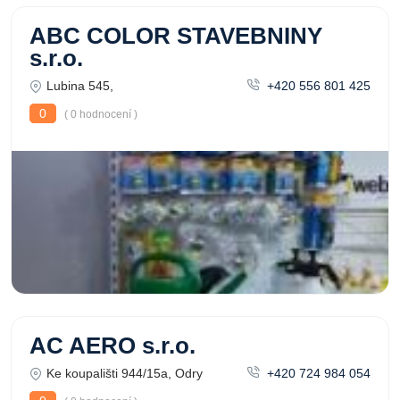
ABC COLOR STAVEBNINY
s.r.o.
Lubina 545,
+420 556 801 425
0
( 0 hodnocení )
AC AERO s.r.o.
Ke koupališti 944/15a, Odry
+420 724 984 054