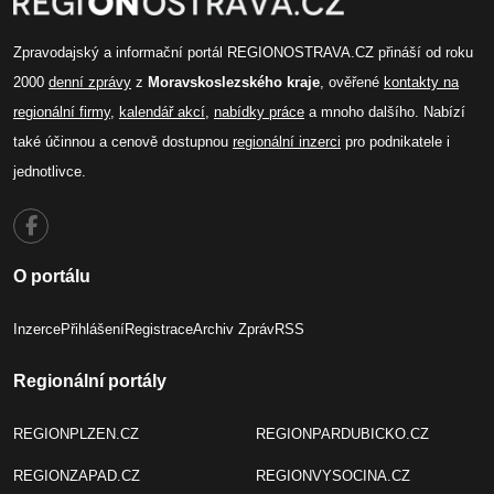
Zpravodajský a informační portál REGIONOSTRAVA.CZ přináší od roku
2000
denní zprávy
z
Moravskoslezského kraje
, ověřené
kontakty na
regionální firmy
,
kalendář akcí
,
nabídky práce
a mnoho dalšího. Nabízí
také účinnou a cenově dostupnou
regionální inzerci
pro podnikatele i
jednotlivce.
O portálu
Inzerce
Přihlášení
Registrace
Archiv Zpráv
RSS
Regionální portály
REGIONPLZEN.CZ
REGIONPARDUBICKO.CZ
REGIONZAPAD.CZ
REGIONVYSOCINA.CZ