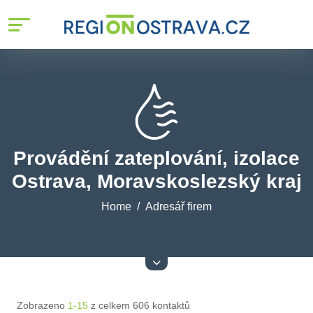
Provádění zateplování, izolace
Ostrava, Moravskoslezský kraj
Home
Adresář firem
Zobrazeno
1-15
z celkem 606 kontaktů