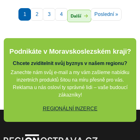
1
2
3
4
Poslední »
Další
Podnikáte v Moravskoslezském kraji?
Chcete zviditelnit svůj byznys v našem regionu?
Zanechte nám svůj e-mail a my vám zašleme nabídku
inzertních produktů šitou na míru přesně pro vás.
Reklama u nás osloví ty správné lidi – vaše budoucí
zákazníky!
REGIONÁLNÍ INZERCE