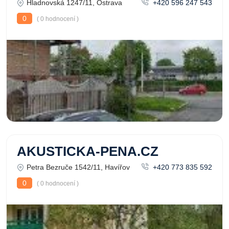
Hladnovská 1247/11, Ostrava
+420 596 247 543
0
( 0 hodnocení )
AKUSTICKA-PENA.CZ
Petra Bezruče 1542/11, Havířov
+420 773 835 592
0
( 0 hodnocení )