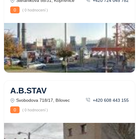
Štefánikova 58/31, Kopřivnice
+420 724 045 782
0
( 0 hodnocení )
A.B.STAV
Svobodova 718/17, Bílovec
+420 608 443 155
0
( 0 hodnocení )