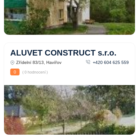
ALUVET CONSTRUCT s.r.o.
Zřídelní 83/13, Havířov
+420 604 625 559
0
( 0 hodnocení )