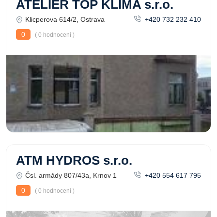
ATELIÉR TOP KLIMA s.r.o.
Klicperova 614/2, Ostrava
+420 732 232 410
0
( 0 hodnocení )
ATM HYDROS s.r.o.
Čsl. armády 807/43a, Krnov 1
+420 554 617 795
0
( 0 hodnocení )