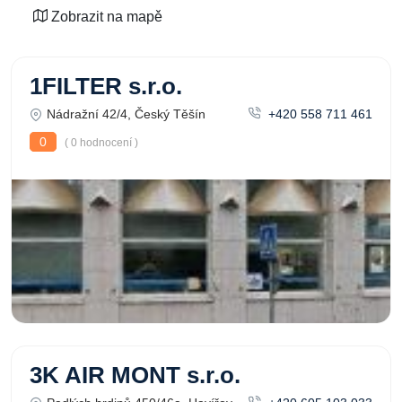
Zobrazit na mapě
1FILTER s.r.o.
Nádražní 42/4, Český Těšín
+420 558 711 461
0
( 0 hodnocení )
3K AIR MONT s.r.o.