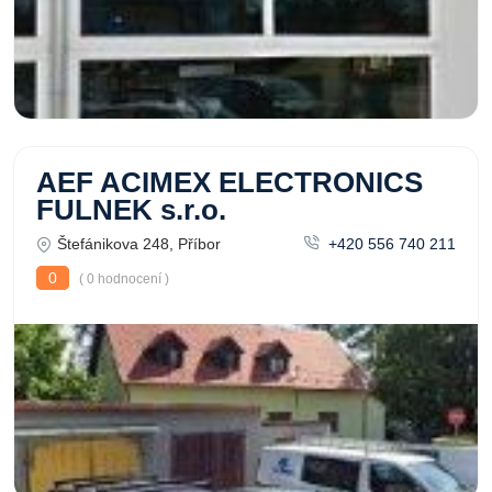
AEF ACIMEX ELECTRONICS
FULNEK s.r.o.
Štefánikova 248, Příbor
+420 556 740 211
0
( 0 hodnocení )