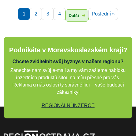
1
2
3
4
Poslední »
Další
Podnikáte v Moravskoslezském kraji?
Chcete zviditelnit svůj byznys v našem regionu?
Zanechte nám svůj e-mail a my vám zašleme nabídku
inzertních produktů šitou na míru přesně pro vás.
Reklama u nás osloví ty správné lidi – vaše budoucí
zákazníky!
REGIONÁLNÍ INZERCE