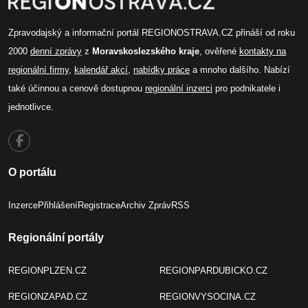
Zpravodajský a informační portál REGIONOSTRAVA.CZ přináší od roku
2000
denní zprávy
z
Moravskoslezského kraje
, ověřené
kontakty na
regionální firmy
,
kalendář akcí
,
nabídky práce
a mnoho dalšího. Nabízí
také účinnou a cenově dostupnou
regionální inzerci
pro podnikatele i
jednotlivce.
O portálu
Inzerce
Přihlášení
Registrace
Archiv Zpráv
RSS
Regionální portály
REGIONPLZEN.CZ
REGIONPARDUBICKO.CZ
REGIONZAPAD.CZ
REGIONVYSOCINA.CZ