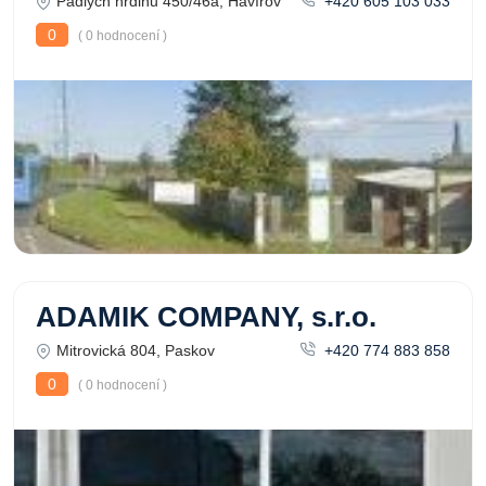
Padlých hrdinů 450/46a, Havířov
+420 605 103 033
0
( 0 hodnocení )
ADAMIK COMPANY, s.r.o.
Mitrovická 804, Paskov
+420 774 883 858
0
( 0 hodnocení )