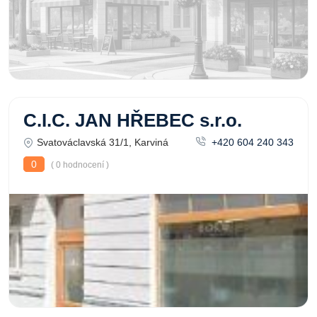
C.I.C. JAN HŘEBEC s.r.o.
Svatováclavská 31/1, Karviná
+420 604 240 343
0
( 0 hodnocení )