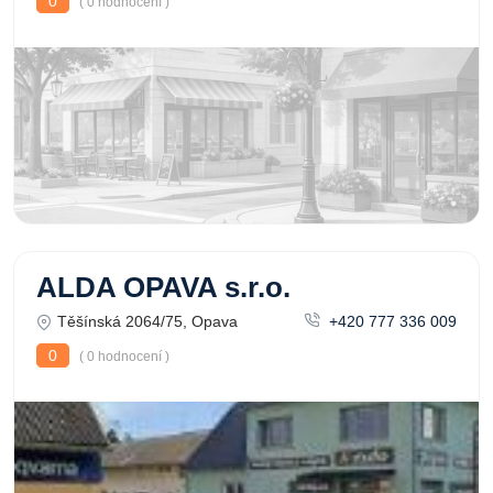
0
( 0 hodnocení )
ALDA OPAVA s.r.o.
Těšínská 2064/75, Opava
+420 777 336 009
0
( 0 hodnocení )