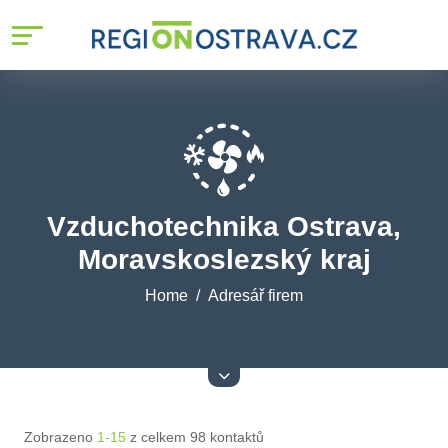
Vzduchotechnika Ostrava,
Moravskoslezský kraj
Home
Adresář firem
Zobrazeno
1-15
z celkem 98 kontaktů