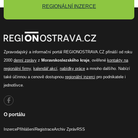
REGIONÁLNÍ INZERCE
Zpravodajský a informační portál REGIONOSTRAVA.CZ přináší od roku
2000
denní zprávy
z
Moravskoslezského kraje
, ověřené
kontakty na
regionální firmy
,
kalendář akcí
,
nabídky práce
a mnoho dalšího. Nabízí
také účinnou a cenově dostupnou
regionální inzerci
pro podnikatele i
jednotlivce.
O portálu
Inzerce
Přihlášení
Registrace
Archiv Zpráv
RSS