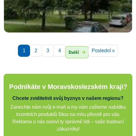
1
2
3
4
Poslední »
Další
Podnikáte v Moravskoslezském kraji?
Chcete zviditelnit svůj byznys v našem regionu?
Zanechte nám svůj e-mail a my vám zašleme nabídku
inzertních produktů šitou na míru přesně pro vás.
Reklama u nás osloví ty správné lidi – vaše budoucí
zákazníky!