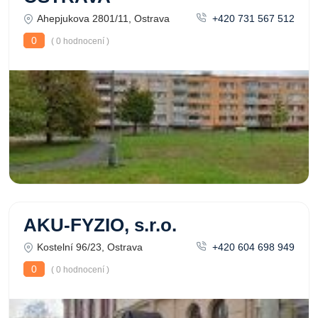
Ahepjukova 2801/11, Ostrava
+420 731 567 512
0
( 0 hodnocení )
AKU-FYZIO, s.r.o.
Kostelní 96/23, Ostrava
+420 604 698 949
0
( 0 hodnocení )