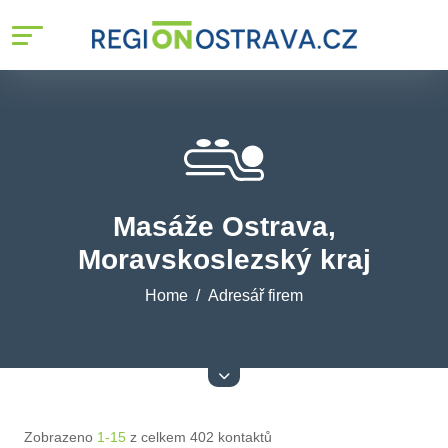
Masáže Ostrava,
Moravskoslezský kraj
Home
Adresář firem
Zobrazeno
1-15
z celkem 402 kontaktů