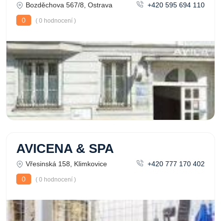
Bozděchova 567/8, Ostrava
+420 595 694 110
0
( 0 hodnocení )
AVICENA & SPA
Vřesinská 158, Klimkovice
+420 777 170 402
0
( 0 hodnocení )