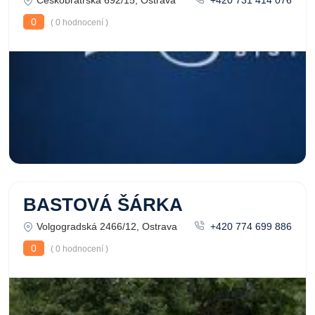
Českobratrská 692/15, Ostrava
+420 731 414 076
0
( 0 hodnocení )
BASTOVÁ ŠÁRKA
Volgogradská 2466/12, Ostrava
+420 774 699 886
0
( 0 hodnocení )