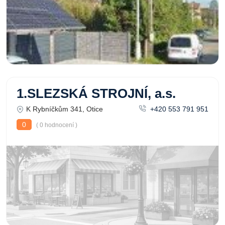
1.SLEZSKÁ STROJNÍ, a.s.
K Rybníčkům 341, Otice
+420 553 791 951
0
( 0 hodnocení )