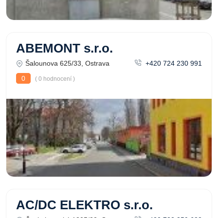
ABEMONT s.r.o.
Šalounova 625/33, Ostrava
+420 724 230 991
0
( 0 hodnocení )
AC/DC ELEKTRO s.r.o.