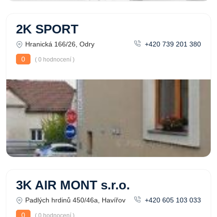
2K SPORT
Hranická 166/26, Odry
+420 739 201 380
0
( 0 hodnocení )
3K AIR MONT s.r.o.
Padlých hrdinů 450/46a, Havířov
+420 605 103 033
0
( 0 hodnocení )