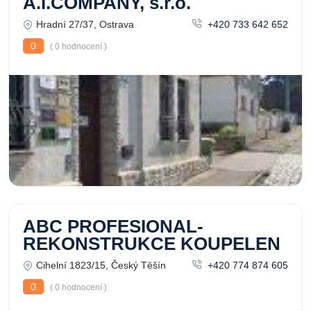
A.I.COMPANY, s.r.o.
Hradní 27/37, Ostrava
+420 733 642 652
0
( 0 hodnocení )
ABC PROFESIONAL-
REKONSTRUKCE KOUPELEN
Cihelní 1823/15, Český Těšín
+420 774 874 605
0
( 0 hodnocení )