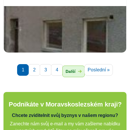
1
2
3
4
Poslední »
Další
Podnikáte v Moravskoslezském kraji?
Chcete zviditelnit svůj byznys v našem regionu?
Zanechte nám svůj e-mail a my vám zašleme nabídku