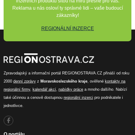
inzertních produktů šitou na míru přesně pro vás.
Reklama u nás osloví ty správné lidi – vaše budoucí
zákazníky!
REGIONÁLNÍ INZERCE
Zpravodajský a informační portál REGIONOSTRAVA.CZ přináší od roku
2000
denní zprávy
z
Moravskoslezského kraje
, ověřené
kontakty na
regionální firmy
,
kalendář akcí
,
nabídky práce
a mnoho dalšího. Nabízí
také účinnou a cenově dostupnou
regionální inzerci
pro podnikatele i
jednotlivce.
O portálu