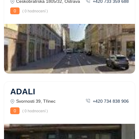
Českobratrská 1805/32, Ostrava
+420 733 359 688
0
( 0 hodnocení )
ADALI
Svornosti 39, Třinec
+420 734 838 906
0
( 0 hodnocení )