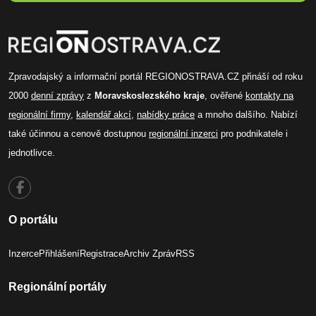
Zpravodajský a informační portál REGIONOSTRAVA.CZ přináší od roku
2000
denní zprávy
z
Moravskoslezského kraje
, ověřené
kontakty na
regionální firmy
,
kalendář akcí
,
nabídky práce
a mnoho dalšího. Nabízí
také účinnou a cenově dostupnou
regionální inzerci
pro podnikatele i
jednotlivce.
O portálu
Inzerce
Přihlášení
Registrace
Archiv Zpráv
RSS
Regionální portály