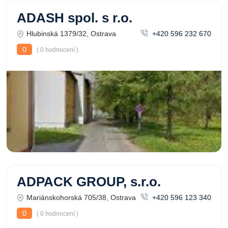
ADASH spol. s r.o.
Hlubinská 1379/32, Ostrava
+420 596 232 670
0
( 0 hodnocení )
ADPACK GROUP, s.r.o.
Mariánskohorská 705/38, Ostrava
+420 596 123 340
0
( 0 hodnocení )