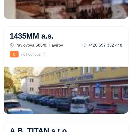
1435MM a.s.
Pavlovova 586/8, Havířov
+420 597 332 448
0
( 0 hodnocení )
A.B. TITAN s.r.o.