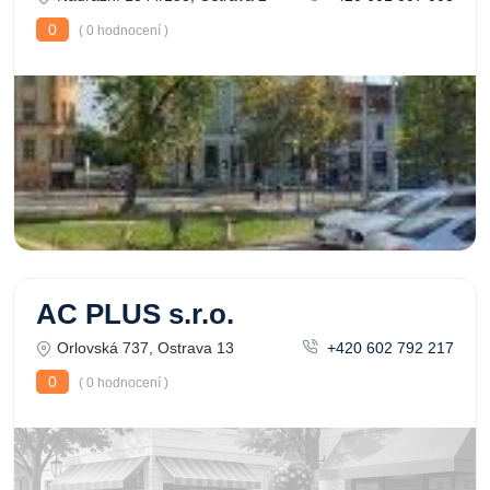
0
( 0 hodnocení )
AC PLUS s.r.o.
Orlovská 737, Ostrava 13
+420 602 792 217
0
( 0 hodnocení )