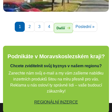
1
2
3
4
Poslední »
Další
Podnikáte v Moravskoslezském kraji?
Chcete zviditelnit svůj byznys v našem regionu?
Zanechte nám svůj e-mail a my vám zašleme nabídku
inzertních produktů šitou na míru přesně pro vás.
Reklama u nás osloví ty správné lidi – vaše budoucí
zákazníky!
REGIONÁLNÍ INZERCE