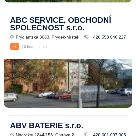
ABC SERVICE, OBCHODNÍ
SPOLEČNOST s.r.o.
Frýdlantská 3683, Frýdek-Místek
+420 558 646 227
0
( 0 hodnocení )
ABV BATERIE s.r.o.
Nádražní 1844/153, Ostrava 2
+420 601 007 008