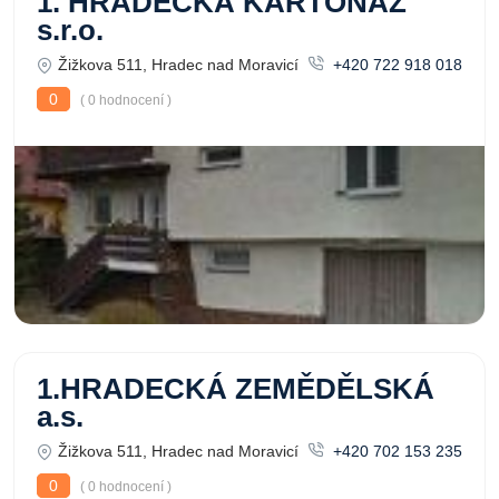
1. HRADECKÁ KARTONÁŽ
s.r.o.
Žižkova 511, Hradec nad Moravicí
+420 722 918 018
0
( 0 hodnocení )
1.HRADECKÁ ZEMĚDĚLSKÁ
a.s.
Žižkova 511, Hradec nad Moravicí
+420 702 153 235
0
( 0 hodnocení )