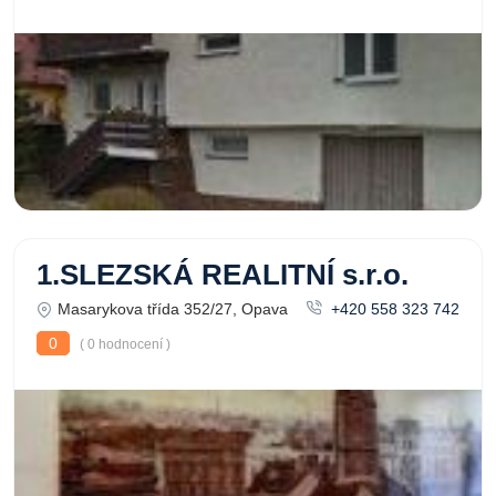
1.SLEZSKÁ REALITNÍ s.r.o.
Masarykova třída 352/27, Opava
+420 558 323 742
0
( 0 hodnocení )