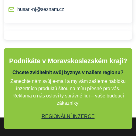
husari-nj@seznam.cz
Podnikáte v Moravskoslezském kraji?
Chcete zviditelnit svůj byznys v našem regionu?
Zanechte nám svůj e-mail a my vám zašleme nabídku
inzertních produktů šitou na míru přesně pro vás.
Reklama u nás osloví ty správné lidi – vaše budoucí
zákazníky!
REGIONÁLNÍ INZERCE