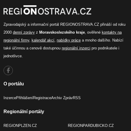
Zpravodajský a informační portál REGIONOSTRAVA.CZ přináší od roku
2000
denní zprávy
z
Moravskoslezského kraje
, ověřené
kontakty na
regionální firmy
,
kalendář akcí
,
nabídky práce
a mnoho dalšího. Nabízí
také účinnou a cenově dostupnou
regionální inzerci
pro podnikatele i
jednotlivce.
O portálu
Inzerce
Přihlášení
Registrace
Archiv Zpráv
RSS
Regionální portály
REGIONPLZEN.CZ
REGIONPARDUBICKO.CZ