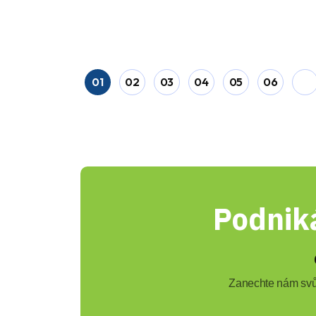
01
02
03
04
05
06
Podnik
Zanechte nám svůj