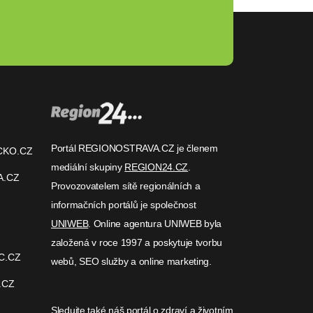
Portál REGIONOSTRAVA.CZ je členem
CKO.CZ
mediální skupiny
REGION24.CZ
.
A.CZ
Provozovatelem sítě regionálních a
informačních portálů je společnost
UNIWEB
. Online agentura UNIWEB byla
založená v roce 1997 a poskytuje tvorbu
C.CZ
webů, SEO služby a online marketing.
.CZ
Sledujte také náš
portál o zdraví
a životním