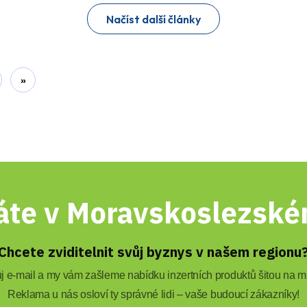
Načíst další články
»
áte v Moravskoslezském
Chcete zviditelnit svůj byznys v našem regionu
 e-mail a my vám zašleme nabídku inzertních produktů šitou na mí
Reklama u nás osloví ty správné lidi – vaše budoucí zákazníky!