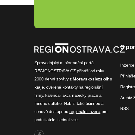
O por
Zpravodajský a informační portál
Inzerce
REGIONOSTRAVA.CZ přináší od roku
Přihláš
2000
denní zprávy
z
Moravskoslezského
Registr
kraje
, ověřené
kontakty na regionální
firmy
,
kalendář akcí
,
nabídky práce
a
Archiv 
mnoho dalšího. Nabízí také účinnou a
RSS
cenově dostupnou
regionální inzerci
pro
podnikatele i jednotlivce.