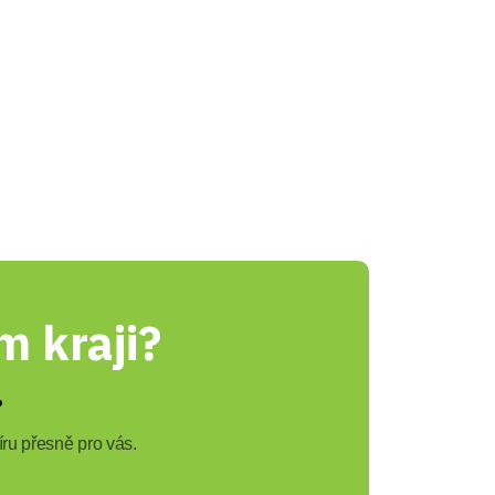
 kraji?
?
ru přesně pro vás.