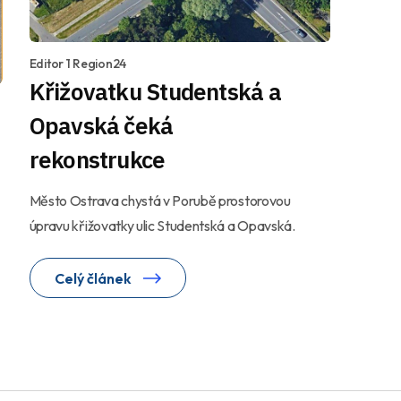
Editor 1 Region24
Křižovatku Studentská a
Opavská čeká
rekonstrukce
Město Ostrava chystá v Porubě prostorovou
úpravu křižovatky ulic Studentská a Opavská.
Celý článek