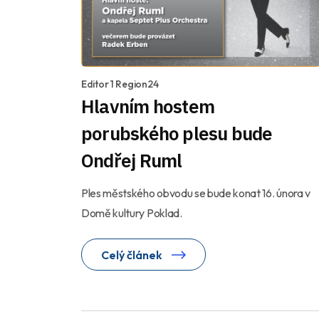
Editor 1 Region24
Hlavním hostem
porubského plesu bude
Ondřej Ruml
Ples městského obvodu se bude konat 16. února v
Domě kultury Poklad.
Celý článek