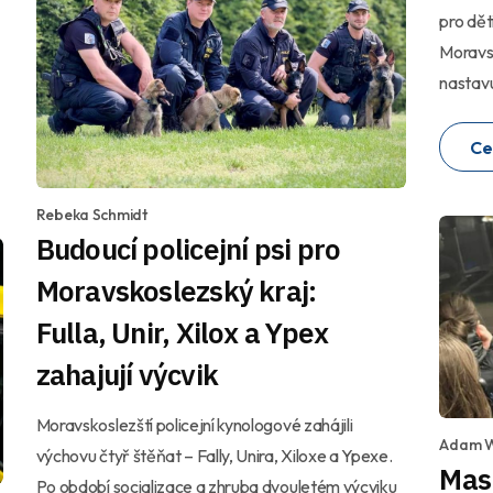
pro děti
Moravsk
nastavuj
Ce
Rebeka Schmidt
Budoucí policejní psi pro
Moravskoslezský kraj:
Fulla, Unir, Xilox a Ypex
zahajují výcvik
Moravskoslezští policejní kynologové zahájili
Adam 
výchovu čtyř štěňat – Fally, Unira, Xiloxe a Ypexe.
Masi
Po období socializace a zhruba dvouletém výcviku