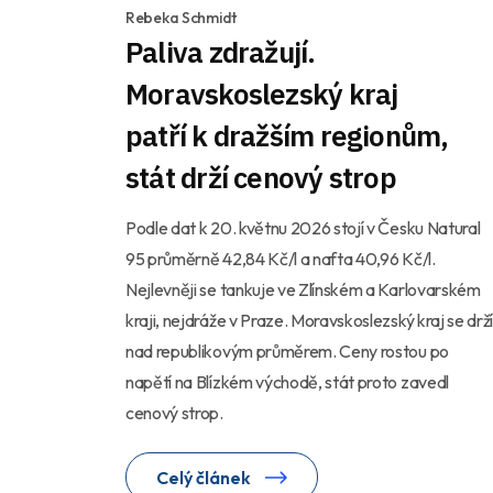
Rebeka Schmidt
Paliva zdražují.
Moravskoslezský kraj
patří k dražším regionům,
stát drží cenový strop
Podle dat k 20. květnu 2026 stojí v Česku Natural
95 průměrně 42,84 Kč/l a nafta 40,96 Kč/l.
Nejlevněji se tankuje ve Zlínském a Karlovarském
kraji, nejdráže v Praze. Moravskoslezský kraj se drž
nad republikovým průměrem. Ceny rostou po
napětí na Blízkém východě, stát proto zavedl
cenový strop.
Celý článek