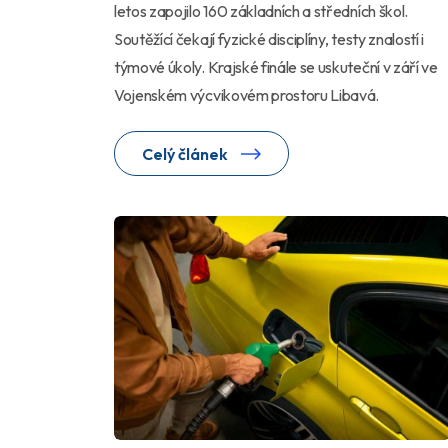
letos zapojilo 160 základních a středních škol.
Soutěžící čekají fyzické disciplíny, testy znalostí i
týmové úkoly. Krajské finále se uskuteční v září ve
Vojenském výcvikovém prostoru Libavá.
Celý článek