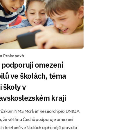
la Prokopová
 podporují omezení
lů ve školách, téma
 i školy v
avskoslezském kraji
růzkum NMS Market Research pro UNIQA
e, že většina Čechů podporuje omezení
ch telefonů ve školách a přísnější pravidla