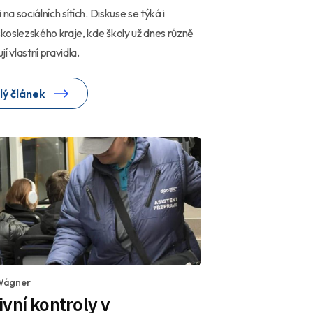
 na sociálních sítích. Diskuse se týká i
oslezského kraje, kde školy už dnes různě
í vlastní pravidla.
lý článek
Wágner
vní kontroly v