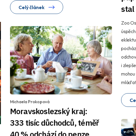
sta
Celý článek
Zoo Os
úspěch.
eklekt
pocház
odchovu
i zlepš
mohou n
mláďat
Ce
Michaela Prokopová
Moravskoslezský kraj:
333 tisíc důchodců, téměř
40 % odchází do penze