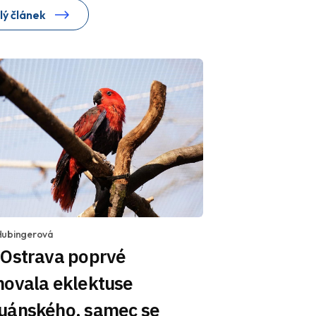
lý článek
Hubingerová
 Ostrava poprvé
hovala eklektuse
uánského, samec se