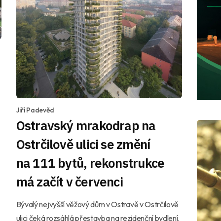
Jiří Padevěd
Ostravský mrakodrap na
Ostrčilově ulici se změní
na 111 bytů, rekonstrukce
má začít v červenci
Bývalý nejvyšší věžový dům v Ostravě v Ostrčilově
ulici čeká rozsáhlá přestavba na rezidenční bydlení.