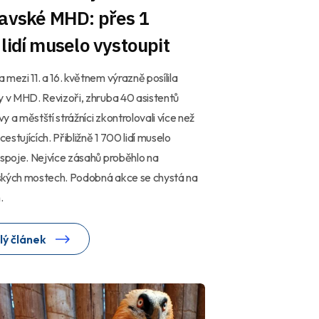
ravské MHD: přes 1
lidí muselo vystoupit
 mezi 11. a 16. květnem výrazně posílila
y v MHD. Revizoři, zhruba 40 asistentů
y a městští strážníci zkontrolovali více než
 cestujících. Přibližně 1 700 lidí muselo
 spoje. Nejvíce zásahů proběhlo na
ských mostech. Podobná akce se chystá na
.
lý článek