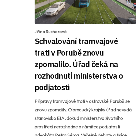
Jiřina Suchorová
Schvalování tramvajové
trati v Porubě znovu
zpomalilo. Úřad čeká na
rozhodnutí ministerstva o
podjatosti
Přípravy tramvajové trati v ostravské Porubě se
znovu zpomalily. Olomoucký krajský úřad nevydá
stanovisko EIA, dokud ministerstvo životního
prostředí nerozhodne o námitce podjatosti
advokáta Petra Séma. Veřejné debaty a tisíce