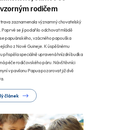
l vzorným rodičem
trava zaznamenala významný chovatelský
 Poprvé se jí podařilo odchovat mládě
use papuánského, vzácného papouška
ejícího z Nové Guineje. K úspěšnému
 přispěla speciálně upravená hnízdní budka
ená péče rodičovského páru. Návštěvníci
yní v pavilonu Papua pozorovat již dvě
a.
lý článek