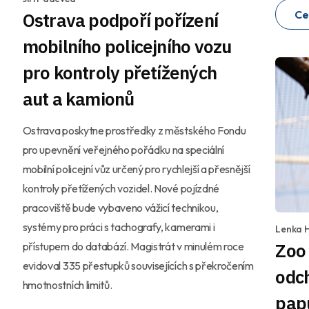
Ce
Ostrava podpoří pořízení
mobilního policejního vozu
pro kontroly přetížených
aut a kamionů
Ostrava poskytne prostředky z městského Fondu
pro upevnění veřejného pořádku na speciální
mobilní policejní vůz určený pro rychlejší a přesnější
kontroly přetížených vozidel. Nové pojízdné
pracoviště bude vybaveno vážicí technikou,
systémy pro práci s tachografy, kamerami i
Lenka 
Zoo
přístupem do databází. Magistrát v minulém roce
evidoval 335 přestupků souvisejících s překročením
odc
hmotnostních limitů.
pap