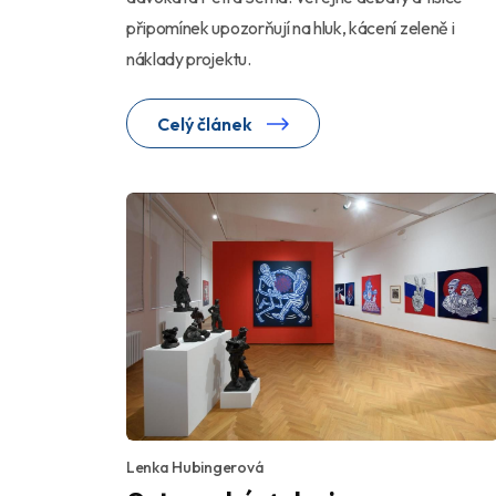
připomínek upozorňují na hluk, kácení zeleně i
náklady projektu.
Celý článek
Lenka Hubingerová