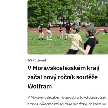
Jiří Padevěd
V Moravskoslezském kraji
začal nový ročník soutěže
Wolfram
V Moravskoslezském kraji odstartoval další ročník
branně-vědomostní soutěže Wolfram, do které se