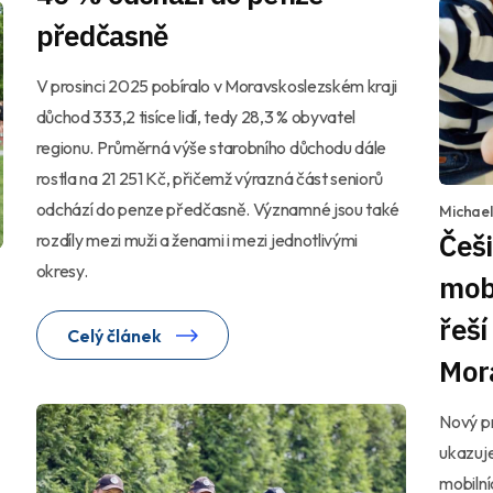
předčasně
V prosinci 2025 pobíralo v Moravskoslezském kraji
důchod 333,2 tisíce lidí, tedy 28,3 % obyvatel
regionu. Průměrná výše starobního důchodu dále
rostla na 21 251 Kč, přičemž výrazná část seniorů
odchází do penze předčasně. Významné jsou také
Michae
Češi
rozdíly mezi muži a ženami i mezi jednotlivými
okresy.
mobi
řeší
Celý článek
Mor
Nový p
ukazuj
mobilní