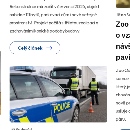
Rekonstrukce má začít v červenci 2026, objekt
nabídne 111 bytů, parkovací dům i nové veřejné
Jiřina 
Zoo 
prostranství. Projekt počítá s tříletou realizací a
zachováním ikonické podoby budovy.
o vz
návš
Celý článek
pav
Zoo Ost
samce l
který j
chován
nově p
usiluje
páru.
Jiří Padevěd