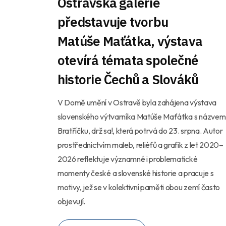
Ostravská galerie
představuje tvorbu
Matúše Maťátka, výstava
otevírá témata společné
historie Čechů a Slováků
V Domě umění v Ostravě byla zahájena výstava
slovenského výtvarníka Matúše Maťátka s názvem
Bratříčku, drž sa!, která potrvá do 23. srpna. Autor
prostřednictvím maleb, reliéfů a grafik z let 2020–
2026 reflektuje významné i problematické
momenty české a slovenské historie a pracuje s
motivy, jež se v kolektivní paměti obou zemí často
objevují.