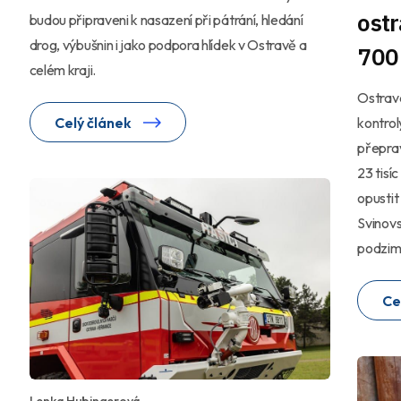
ost
budou připraveni k nasazení při pátrání, hledání
drog, výbušnin i jako podpora hlídek v Ostravě a
700 
celém kraji.
Ostrava
kontrol
Celý článek
přeprav
23 tisíc
opustit
Svinov
podzim
í
Ce
Lenka Hubingerová