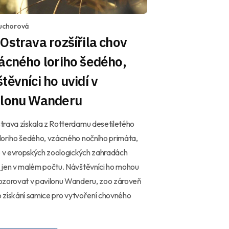
Suchorová
Ostrava rozšířila chov
ácného loriho šedého,
těvníci ho uvidí v
ilonu Wanderu
rava získala z Rotterdamu desetiletého
oriho šedého, vzácného nočního primáta,
e v evropských zoologických zahradách
 jen v malém počtu. Návštěvníci ho mohou
ozorovat v pavilonu Wanderu, zoo zároveň
 o získání samice pro vytvoření chovného