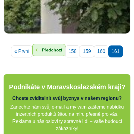
Předchozí
« První
158
159
160
161
Podnikáte v Moravskoslezském kraji?
Chcete zviditelnit svůj byznys v našem regionu?
Zanechte nám svůj e-mail a my vám zašleme nabídku
inzertních produktů šitou na míru přesně pro vás.
Reklama u nás osloví ty správné lidi – vaše budoucí
zákazníky!