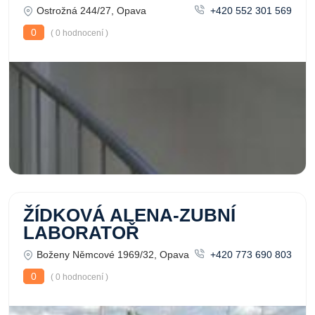
Ostrožná 244/27, Opava
+420 552 301 569
0
( 0 hodnocení )
ŽÍDKOVÁ ALENA-ZUBNÍ
LABORATOŘ
Boženy Němcové 1969/32, Opava
+420 773 690 803
0
( 0 hodnocení )