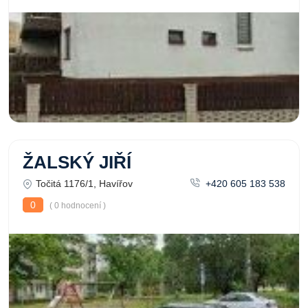
ŽALSKÝ JIŘÍ
Točitá 1176/1, Havířov
+420 605 183 538
0
( 0 hodnocení )