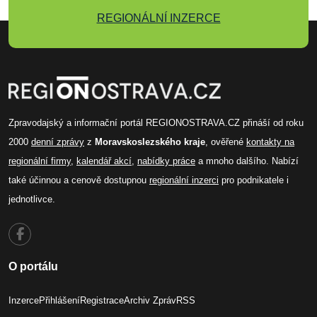
REGIONÁLNÍ INZERCE
Zpravodajský a informační portál REGIONOSTRAVA.CZ přináší od roku
2000
denní zprávy
z
Moravskoslezského kraje
, ověřené
kontakty na
regionální firmy
,
kalendář akcí
,
nabídky práce
a mnoho dalšího. Nabízí
také účinnou a cenově dostupnou
regionální inzerci
pro podnikatele i
jednotlivce.
O portálu
Inzerce
Přihlášení
Registrace
Archiv Zpráv
RSS