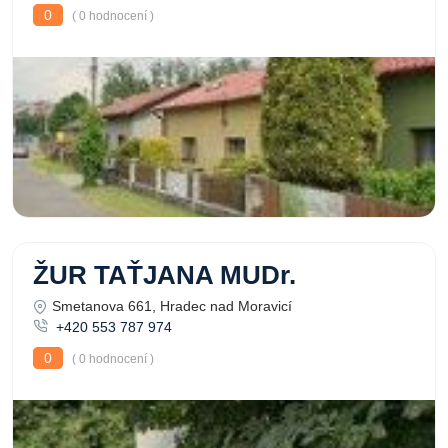
0
( 0 hodnocení )
ŽUR TAŤJANA MUDr.
Smetanova 661, Hradec nad Moravicí
+420 553 787 974
0
( 0 hodnocení )