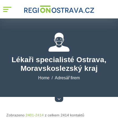
Lékaři specialisté Ostrava,
Moravskoslezský kraj
Home
Adresář firem
Zobrazeno
2401-2414
z celkem 2414 kontaktů